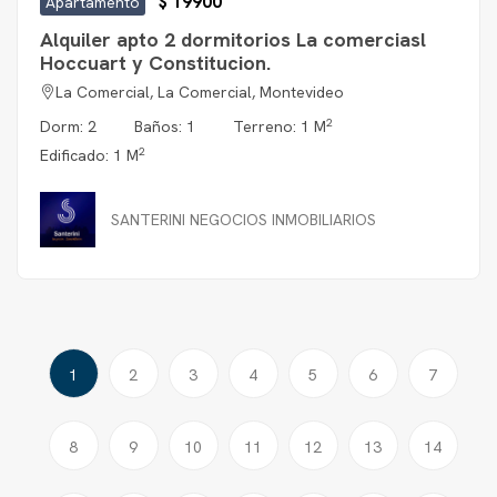
$ 19900
Apartamento
Alquiler apto 2 dormitorios La comerciasl
Hoccuart y Constitucion.
La Comercial, La Comercial, Montevideo
2
Dorm: 2
Baños: 1
Terreno: 1 M
2
Edificado: 1 M
SANTERINI NEGOCIOS INMOBILIARIOS
(current)
1
2
3
4
5
6
7
8
9
10
11
12
13
14