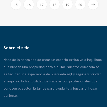
15
16
17
18
19
20
Sobre el sitio
Nace de la necesidad de crear un espacio exclusivo a inquilinos
que buscan una propiedad para alquilar. Nuestro compromiso
es fácilitar una experiencia de búsqueda ágil y segura y brindar
al inquilino la tranquilidad de trabajar con profesionales que
conocen el sector. Estamos para ayudarte a buscar el hogar
perfecto.